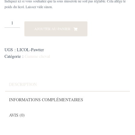
Indiquez ici si vous souhaitez que la sous muserole ne soit pas réglable. Cela allège le
poids du licol. Laissez vide sinon.
quantité
de
AJOUTER AU PANIER
Licol
Biothane®
motifs
UGS :
LICOL-Pawtter
Pawtter
Catégorie :
Gamme cheval
DESCRIPTION
INFORMATIONS COMPLÉMENTAIRES
AVIS (0)