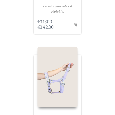
La sous muserole est
réglable.
€
113,00
–
Plage
€
142,00
de
prix :
€113,00
à
€142,00