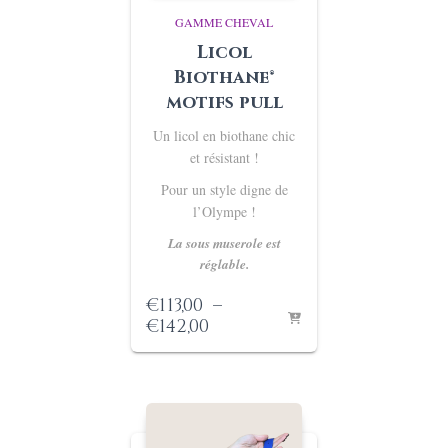
GAMME CHEVAL
Licol
Biothane®
motifs pull
Un licol en biothane chic
et résistant !
Pour un style digne de
l’Olympe !
La sous muserole est
réglable.
€
113,00
–
Plage
€
142,00
de
prix :
€113,00
à
€142,00