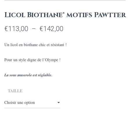
Licol Biothane® motifs Pawtter
Plage
€
113,00
–
€
142,00
de
Un licol en biothane chic et résistant !
prix :
Pour un style digne de l’Olympe !
€113,00
à
La sous muserole est réglable.
€142,00
TAILLE