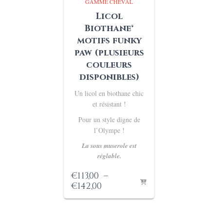
GAMME CHEVAL
Licol
Biothane®
motifs funky
paw (plusieurs
couleurs
disponibles)
Un licol en biothane chic
et résistant !
Pour un style digne de
l’Olympe !
La sous muserole est
réglable.
€
113,00
–
Plage
€
142,00
de
prix :
€113,00