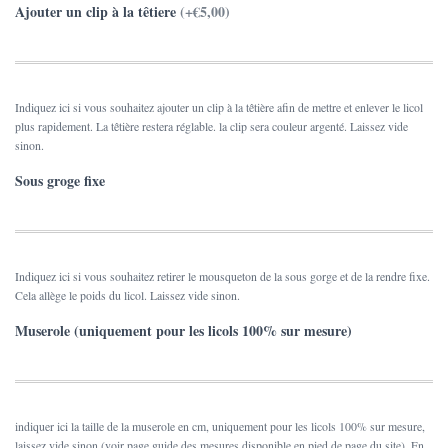
Ajouter un clip à la têtiere
(+€5,00)
Indiquez ici si vous souhaitez ajouter un clip à la têtière afin de mettre et enlever le licol
plus rapidement. La têtière restera réglable. la clip sera couleur argenté. Laissez vide
sinon.
Sous groge fixe
Indiquez ici si vous souhaitez retirer le mousqueton de la sous gorge et de la rendre fixe.
Cela allège le poids du licol. Laissez vide sinon.
Muserole (uniquement pour les licols 100% sur mesure)
indiquer ici la taille de la muserole en cm, uniquement pour les licols 100% sur mesure,
laissez vide sinon (voir page guide des mesures disponible en pied de page du site). En