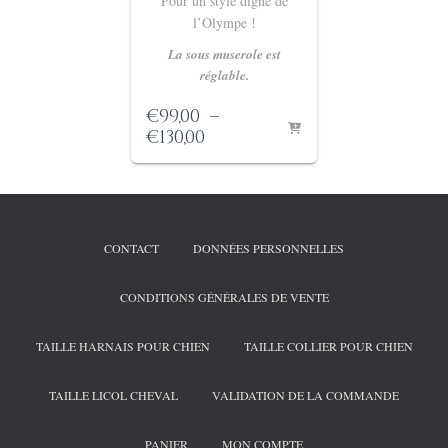
Pour un style digne de
l’Olympe !
La sous muserole est
réglable.
€
99,00
–
Plage
€
130,00
de
prix :
€99,00
à
€130,00
CONTACT
DONNÉES PERSONNELLES
CONDITIONS GÉNÉRALES DE VENTE
TAILLE HARNAIS POUR CHIEN
TAILLE COLLIER POUR CHIEN
TAILLE LICOL CHEVAL
VALIDATION DE LA COMMANDE
PANIER
MON COMPTE