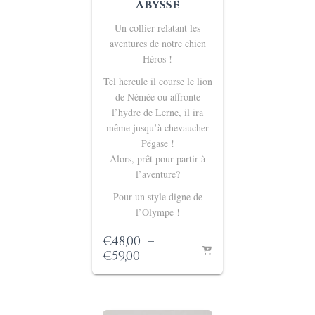
abysse
Un collier relatant les
aventures de notre chien
Héros !
Tel hercule il course le lion
de Némée ou affronte
l’hydre de Lerne, il ira
même jusqu’à chevaucher
Pégase !
Alors, prêt pour partir à
l’aventure?
Pour un style digne de
l’Olympe !
€
48,00
–
Plage
€
59,00
de
prix :
€48,00
à