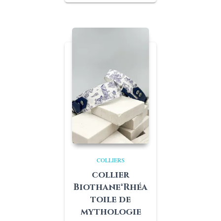
prix :
€39,00
à
€47,00
COLLIERS
collier
Biothane®Rhéa
toile de
mythologie