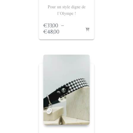
Pour un style digne de
l’Olympe !
€
33,00
–
Plage
€
48,00
de
prix :
€33,00
à
€48,00