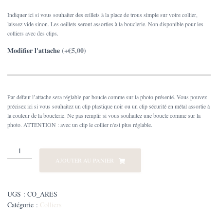
Indiquer ici si vous souhaiter des œillets à la place de trous simple sur votre collier,
laissez vide sinon. Les oeillets seront assorties à la bouclerie. Non disponible pour les
colliers avec des clips.
Modifier l'attache
(+€5,00)
Par défaut l’attache sera réglable par boucle comme sur la photo présenté. Vous pouvez
précisez ici si vous souhaitez un clip plastique noir ou un clip sécurité en métal assortie à
la couleur de la bouclerie. Ne pas remplir si vous souhaitez une boucle comme sur la
photo. ATTENTION : avec un clip le collier n'est plus réglable.
quantité
de
AJOUTER AU PANIER
collier
Biothane®
Arès
UGS :
CO_ARES
Catégorie :
Colliers