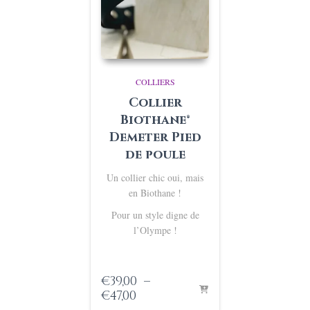
COLLIERS
Collier
Biothane®
Demeter Pied
de poule
Un collier chic oui, mais
en Biothane !
Pour un style digne de
l’Olympe !
€
39,00
–
Plage
€
47,00
de