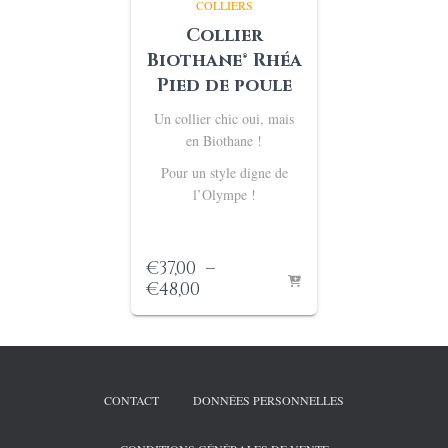
COLLIERS
Collier
Biothane® Rhéa
Pied de poule
Un collier chic oui, mais
en Biothane !
Pour un style digne de
l’Olympe !
€
37,00
–
Plage
€
48,00
de
prix :
€37,00
à
€48,00
CONTACT
DONNÉES PERSONNELLES