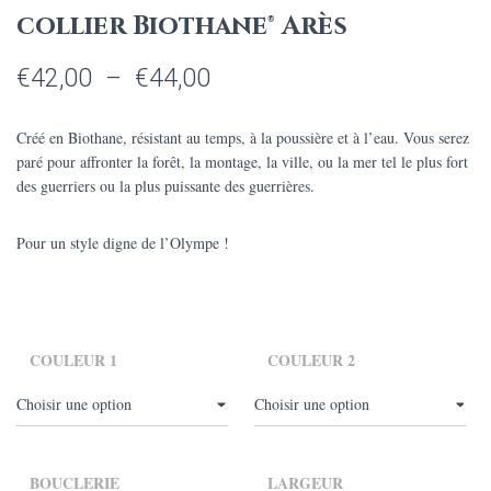
collier Biothane® Arès
Plage
€
42,00
–
€
44,00
de
Créé en Biothane, résistant au temps, à la poussière et à l’eau. V
ous serez
prix :
paré pour affronter la forêt, la montage, la ville, ou la mer tel le plus fort
des guerriers ou la plus puissante des guerrières.
€42,00
à
Pour un style digne de l’Olympe !
€44,00
COULEUR 1
COULEUR 2
BOUCLERIE
LARGEUR