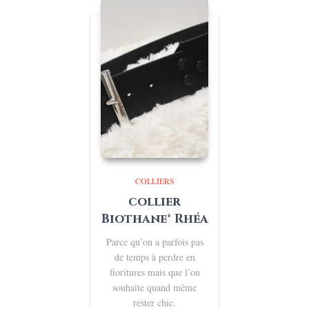
€59,00
COLLIERS
collier
Biothane® Rhéa
Parce qu’on a parfois pas
de temps à perdre en
fioritures mais que l’on
souhaite quand même
rester chic.