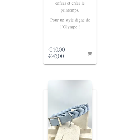
enfers
et créer le
printemps.
Pour un style digne de
l’Olympe !
€
40,00
–
Plage
€
43,00
de
prix :
€40,00
à
€43,00