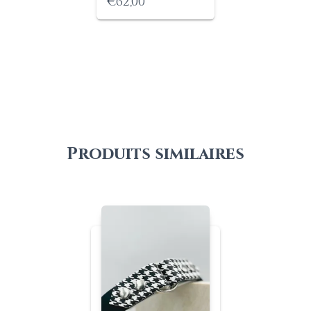
Plage
€
62,00
de
prix :
€60,00
à
€62,00
Produits similaires