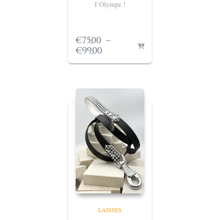
l’Olympe !
€
75,00
–
Plage
€
99,00
de
prix :
€75,00
à
€99,00
LAISSES