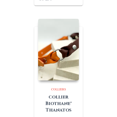
de
prix :
€56,00
à
€64,00
COLLIERS
collier
Biothane®
Thanatos