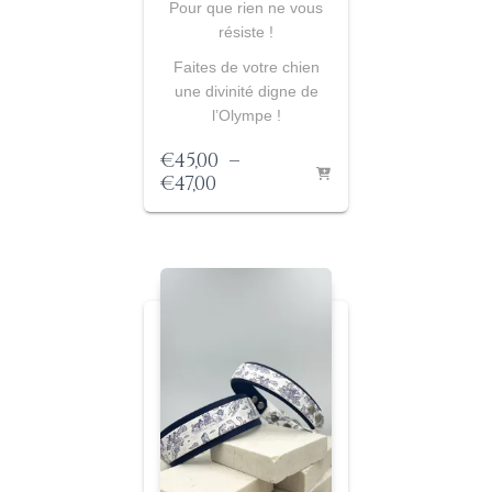
Pour que rien ne vous
résiste
!
Faites de votre chien
une divinité digne de
l’Olympe !
€
45,00
–
Plage
€
47,00
de
prix :
€45,00
à
€47,00