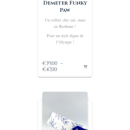
Demeter Funky
Paw
Un collier chic oui, mais
en Biothane !
Pour un style digne de
l’Olympe !
€
39,00
–
Plage
€
47,00
de
prix :
€39,00
à
€47,00