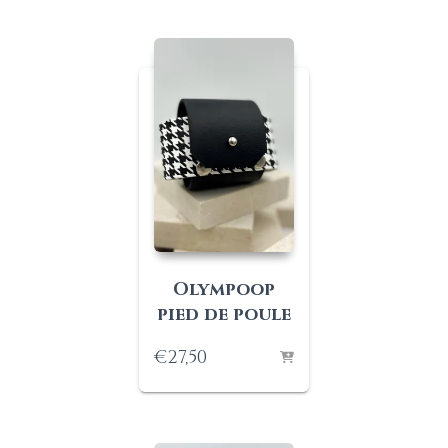
prix :
€37,00
à
€48,00
Olympoop
pied de poule
€
27,50