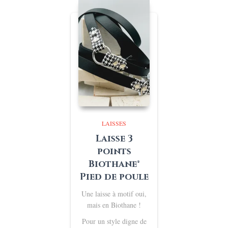
LAISSES
Laisse 3
points
Biothane®
Pied de poule
Une laisse à motif oui,
mais en Biothane !
Pour un style digne de