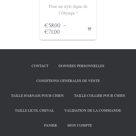
Pour un style digne de
l’Olympe !
€
58,00
–
Plage
€
71,00
de
prix :
€58,00
à
€71,00
CONTACT
DONNÉES PERSONNELLES
CONDITIONS GÉNÉRALES DE VENTE
TAILLE HARNAIS POUR CHIEN
TAILLE COLLIER POUR CHIEN
TAILLE LICOL CHEVAL
VALIDATION DE LA COMMANDE
PANIER
MON COMPTE