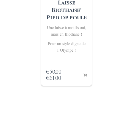
Laisse
Biothane®
Pied de poule
Une laisse à motifs oui,
mais en Biothane !
Pour un style digne de
l’Olympe !
€
50,00
–
Plage
€
61,00
de
prix :
€50,00
à
€61,00