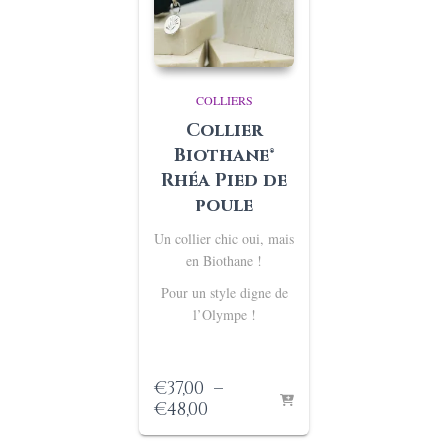
COLLIERS
Collier
Biothane®
Rhéa Pied de
poule
Un collier chic oui, mais
en Biothane !
Pour un style digne de
l’Olympe !
€
37,00
–
Plage
€
48,00
de