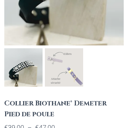
Collier Biothane® Demeter
Pied de poule
Plage
€
39,00
–
€
47,00