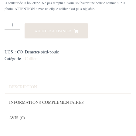
la couleur de la bouclerie. Ne pas remplir si vous souhaitez une boucle comme sur la
photo. ATTENTION : avec un clip le collier n'est plus réglable.
quantité
de
AJOUTER AU PANIER
Collier
Biothane®
Demeter
UGS :
CO_Demeter-pied-poule
Pied
Catégorie :
Colliers
de
poule
DESCRIPTION
INFORMATIONS COMPLÉMENTAIRES
AVIS (0)