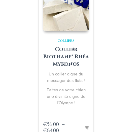
COLLIERS
Collier
Biothane® Rhéa
Mykonos
Un collier digne du
messager des flots !
Faites de votre chien
une divinité digne de
l’Olympe !
€
56,00
–
Plage
€
64,00