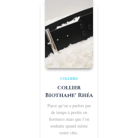
€20,00
COLLIERS
collier
Biothane® Rhéa
Parce qu’on a parfois pas
de temps à perdre en
fioritures mais que l’on
souhaite quand même
rester chic.