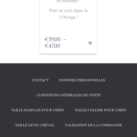
en Biothane !
Pour un style digne de
l’Olympe !
€
39,00
–
Plage
€
47,00
de
prix :
€39,00
à
€47,00
CONTACT
DONNÉES PERSONNELLES
CONDITIONS GÉNÉRALES DE VENTE
TAILLE HARNAIS POUR CHIEN
TAILLE COLLIER POUR CHIEN
TAILLE LICOL CHEVAL
VALIDATION DE LA COMMANDE