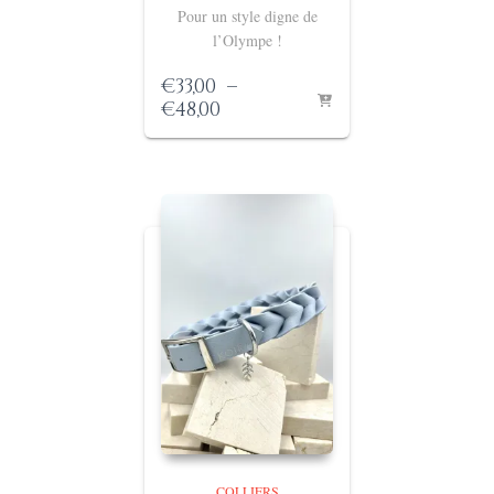
Pour un style digne de
l’Olympe !
€
33,00
–
Plage
€
48,00
de
prix :
€33,00
à
€48,00
COLLIERS