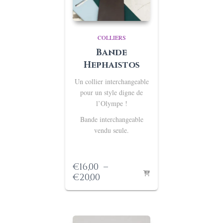
COLLIERS
Bande
Hephaistos
Un collier interchangeable
p
our un style digne de
l’Olympe !
Bande interchangeable
vendu seule.
€
16,00
–
Plage
€
20,00
de
prix :
€16,00
à