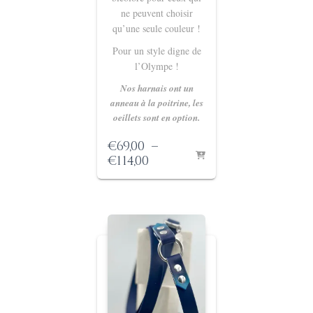
ne peuvent choisir
qu’une seule couleur !
Pour un style digne de
l’Olympe !
Nos harnais ont un
anneau à la poitrine, les
oeillets sont en option.
€
69,00
–
Plage
€
114,00
de
prix :
€69,00
à
€114,00