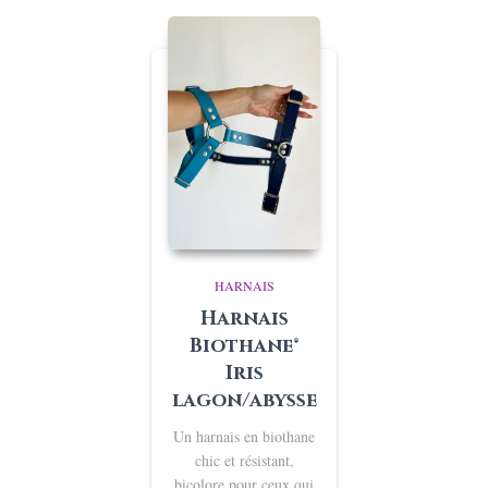
HARNAIS
Harnais
Biothane®
Iris
lagon/abysse
Un harnais en biothane
chic et résistant,
bicolore pour ceux qui