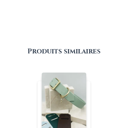
prix :
€68,00
à
€84,00
Produits similaires