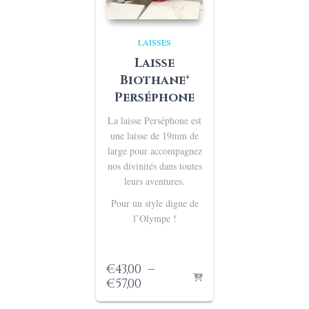
LAISSES
Laisse
Biothane®
Perséphone
La laisse Perséphone est
une laisse de 19mm de
large pour accompagnez
nos divinités dans toutes
leurs aventures.
Pour un style digne de
l’Olympe !
€
43,00
–
Plage
€
57,00
de