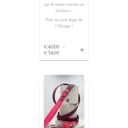
pas de temps à perdre en
fioritures !
Pour un style digne de
l’Olympe !
€
40,00
–
Plage
€
54,00
de
prix :
€40,00
à
€54,00