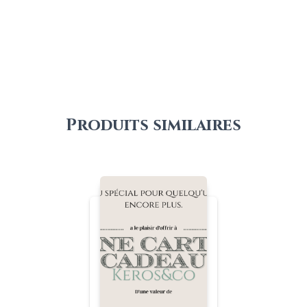
prix :
€43,00
à
€57,00
Produits similaires