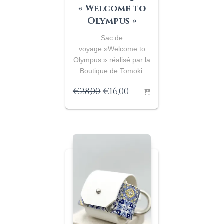
« Welcome to
Olympus »
Sac de
voyage »Welcome to
Olympus » réalisé par la
Boutique de Tomoki.
Le
Le
€
28,00
€
16,00
prix
prix
initial
actuel
était :
est :
€28,00.
€16,00.