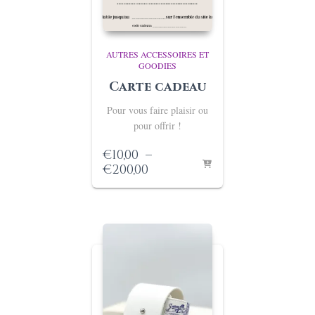
AUTRES ACCESSOIRES ET
GOODIES
Carte cadeau
Pour vous faire plaisir ou
pour offrir !
€
10,00
–
Plage
€
200,00
de
prix :
€10,00
à
€200,00