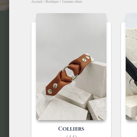
Accueil
/
Boutique
/ Gamme chien
Colliers