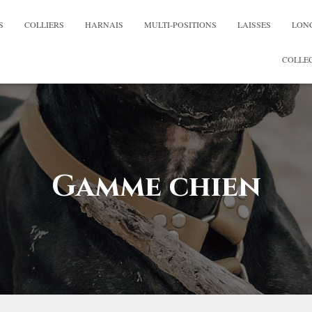
S
COLLIERS
HARNAIS
MULTI-POSITIONS
LAISSES
LON
COLLEC
Gamme chien