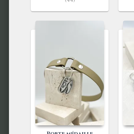
(44)
Porte médaille