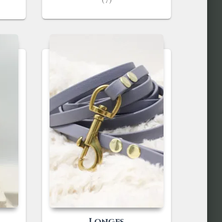
(7)
Longes