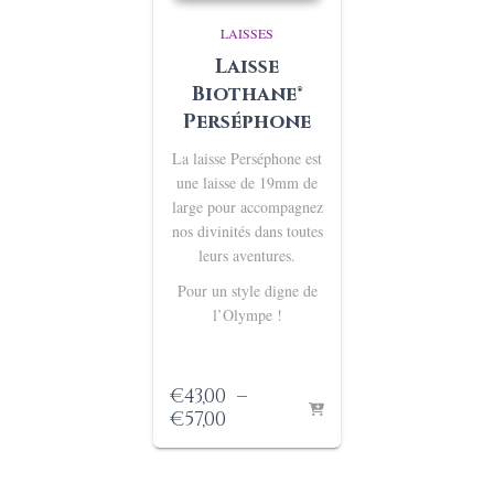
LAISSES
Laisse
Biothane®
Perséphone
La laisse Perséphone est
une laisse de 19mm de
large pour accompagnez
nos divinités dans toutes
leurs aventures.
Pour un style digne de
l’Olympe !
€
43,00
–
Plage
€
57,00
de
prix :
€43,00