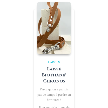
à
€57,00
LAISSES
Laisse
Biothane®
Chronos
Parce qu’on a parfois
pas de temps à perdre en
fioritures !
Pour un style digne de