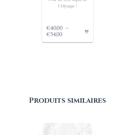
l’Olympe !
€
40,00
–
Plage
€
54,00
de
prix :
€40,00
à
€54,00
Produits similaires