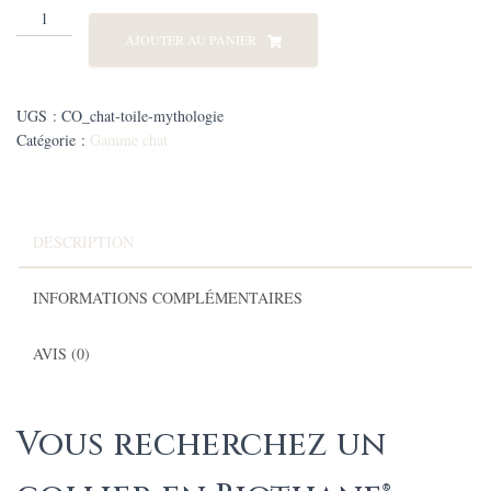
quantité
de
AJOUTER AU PANIER
collier
Biothane®
chat
UGS :
CO_chat-toile-mythologie
toile
Catégorie :
Gamme chat
de
Mythologie
DESCRIPTION
INFORMATIONS COMPLÉMENTAIRES
AVIS (0)
Vous recherchez un