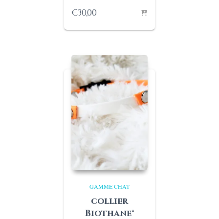
€
30,00
GAMME CHAT
collier
Biothane®