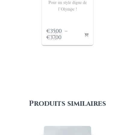
Pour un style digne de
l’Olympe !
€
35,00
–
Plage
€
37,00
de
prix :
€35,00
à
€37,00
Produits similaires