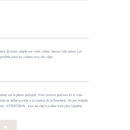
place de trous simple sur votre collier, laissez vide sinon. Les
sponible pour les colliers avec des clips.
comme sur la photo présenté. Vous pouvez précisez ici si vous
urité en métal assortie à la couleur de la bouclerie. Ne pas remplir
to. ATTENTION : avec un clip le collier n'est plus réglable.
R