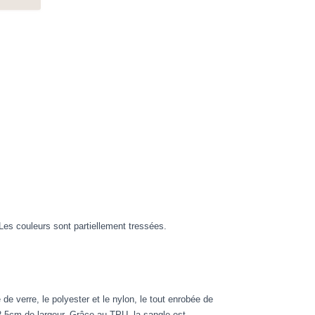
Les couleurs sont partiellement tressées.
e verre, le polyester et le nylon, le tout enrobée de
 2.5cm de largeur. Grâce au TPU, la sangle est