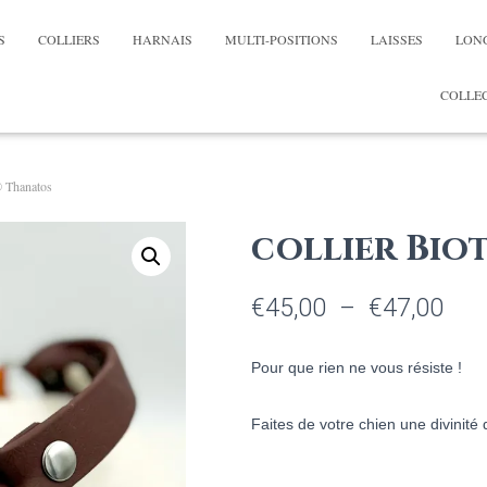
S
COLLIERS
HARNAIS
MULTI-POSITIONS
LAISSES
LON
COLLEC
® Thanatos
collier Bio
Pla
€
45,00
–
€
47,00
de
Pour que rien ne vous résiste
!
prix 
€45
Faites de votre chien une divinité
à