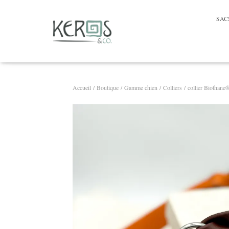
SAC
Accueil
/
Boutique
/
Gamme chien
/
Colliers
/ collier Biothane