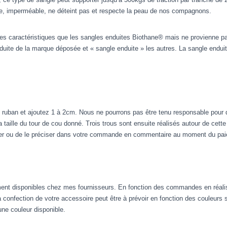
re, imperméable, ne déteint pas et respecte la peau de nos compagnons.
 caractéristiques que les sangles enduites Biothane® mais ne provienne pa
uite de la marque déposée et « sangle enduite » les autres. La sangle enduite 
 ruban et ajoutez 1 à 2cm. Nous ne pourrons pas être tenu responsable pour 
 la taille du tour de cou donné. Trois trous sont ensuite réalisés autour de c
cter ou de le préciser dans votre commande en commentaire au moment du pa
ement disponibles chez mes fournisseurs. En fonction des commandes en réali
 confection de votre accessoire peut être à prévoir en fonction des couleurs
une couleur disponible.