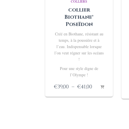
COLLIERS
collier
Biothane®
Poseïdon
Créé en Biothane, résistant au
temps, à la poussière et à
l’eau. I
ndispensable lorsque
l’on veut régner sur les océans
!
Pour une style digne de
l’Olympe !
Plage
€
39,00
–
€
41,00
de
prix :
€39,00
à
€41,00