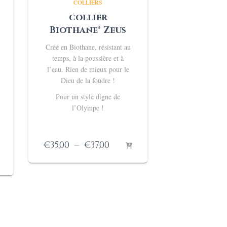
COLLIERS
collier
Biothane® Zeus
Créé en Biothane, résistant au
temps, à la poussière et à
l’eau.
Rien de mieux pour le
Dieu de la foudre !
Pour un style digne de
l’Olympe !
Plage
€
35,00
–
€
37,00
de
e
prix :
€35,00
:
à
0
€37,00
0