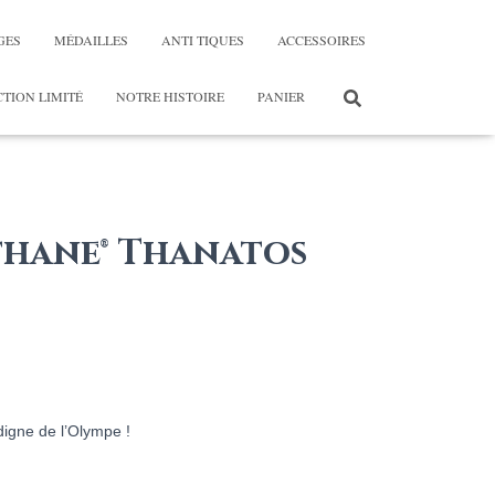
GES
MÉDAILLES
ANTI TIQUES
ACCESSOIRES
TION LIMITÉ
NOTRE HISTOIRE
PANIER
thane® Thanatos
ge
:
,00
 digne de l’Olympe !