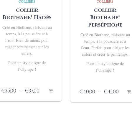
COLLIERS
COLLIERS
collier
collier
Biothane® Hadès
Biothane®
Perséphone
Créé en Biothane, résistant au
temps, à la poussière et à
Créé en Biothane, résistant au
l’eau.
Rien de mieux pour
temps, à la poussière et à
régner sereinement sur les
l’eau. Parfait pour diriger les
enfers.
enfers
et créer le printemps.
Pour un style digne de
Pour un style digne de
l’Olympe !
l’Olympe !
Plage
€
35,00
–
€
37,00
Plag
€
40,00
–
€
43,00
de
de
prix :
prix 
€35,00
€40,0
à
à
€37,00
€43,0