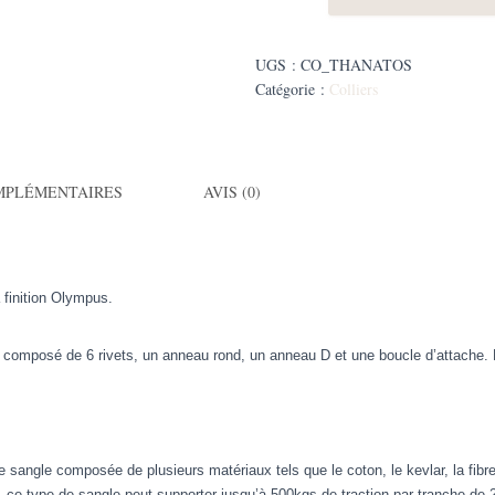
collier
Biothane®
Thanatos
UGS :
CO_THANATOS
Catégorie :
Colliers
MPLÉMENTAIRES
AVIS (0)
 finition Olympus.
st composé de 6 rivets, un anneau rond, un anneau D et une boucle d’attache. 
ngle composée de plusieurs matériaux tels que le coton, le kevlar, la fibre d
e, ce type de sangle peut supporter jusqu’à 500kgs de traction par tranche de