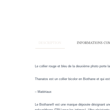
DESCRIPTION
INFORMATIONS CO
Le collier rouge et bleu de la deuxième photo porte la
Thanatos est un collier bicolor en Biothane et qui e
– Matériaux
Le Biothane® est une marque déposée désignant une sa
polyuréthane (TPU pour les intimes). Ultra résistant