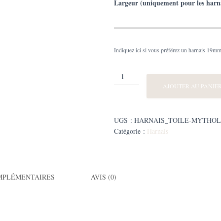
Largeur (uniquement pour les harn
Indiquez ici si vous préférez un harnais 19mm
quantité
de
AJOUTER AU PANIE
Harnais
Biothane®
Toile
UGS :
HARNAIS_TOILE-MYTHOLO
de
Catégorie :
Harnais
mythologie
abysse
MPLÉMENTAIRES
AVIS (0)