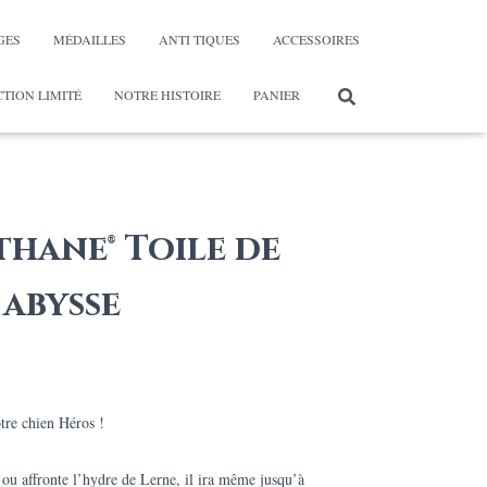
GES
MÉDAILLES
ANTI TIQUES
ACCESSOIRES
TION LIMITÉ
NOTRE HISTOIRE
PANIER
thane® Toile de
abysse
age
otre chien Héros !
x :
 ou affronte l’hydre de Lerne, il ira même jusqu’à
9,00