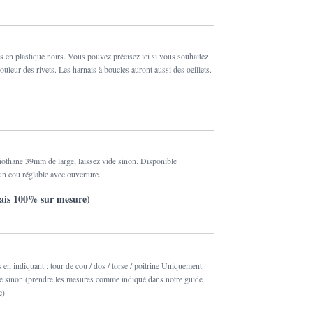
ips en plastique noirs. Vous pouvez précisez ici si vous souhaitez
couleur des rivets. Les harnais à boucles auront aussi des oeillets.
Biothane 39mm de large, laissez vide sinon. Disponible
n cou réglable avec ouverture.
ais 100% sur mesure)
s en indiquant : tour de cou / dos / torse / poitrine Uniquement
de sinon (prendre les mesures comme indiqué dans notre guide
e)