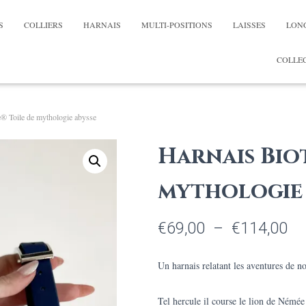
S
COLLIERS
HARNAIS
MULTI-POSITIONS
LAISSES
LON
COLLEC
® Toile de mythologie abysse
Harnais Bio
mythologie 
Pl
€
69,00
–
€
114,00
de
Un harnais relatant les aventures de n
pri
Tel hercule il course le lion de Némée
€6