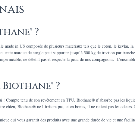
nais
thane® ?
made in US composée de plusieurs matériaux tels que le coton, le kevlar, la fib
te, cette marque de sangle peut supporter jusqu’à 500 kg de traction par tranch
, imperméable, ne déteint pas et respecte la peau de nos compagnons. L’ensemble 
 Biothane® ?
ui ! Compte tenu de son revêtement en TPU, Biothane® n’absorbe pas les liquide
re chien, Biothane® ne l’irritera pas, et en bonus, il ne retient pas les odeurs. 
que qui vous garantit des produits avec une grande durée de vie et une facilité 