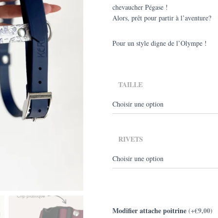
chevaucher Pégase !
à
Alors, prêt pour partir à l’aventure?
€1
Pour un style digne de l’Olympe !
TAILLE
RIVETS
Modifier attache poitrine
(+€9,00)