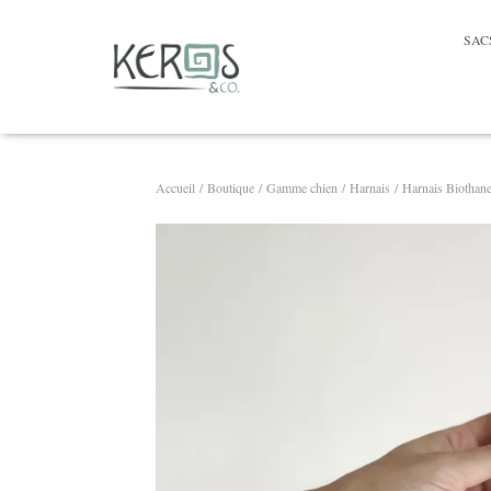
SAC
Accueil
/
Boutique
/
Gamme chien
/
Harnais
/ Harnais Biothane