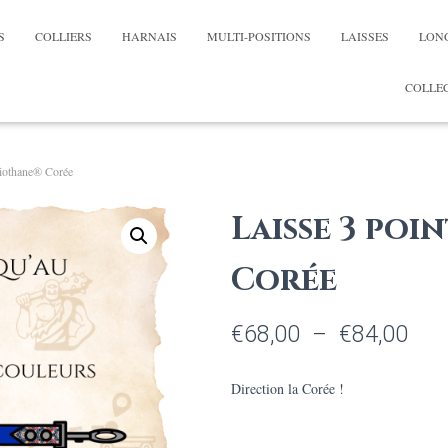
S
COLLIERS
HARNAIS
MULTI-POSITIONS
LAISSES
LON
COLLEC
Biothane® Corée
Laisse 3 poi
Corée
Pla
€
68,00
–
€
84,00
de
Direction la Corée !
prix 
€68