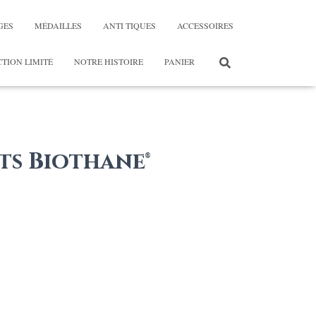
GES
MÉDAILLES
ANTI TIQUES
ACCESSOIRES
TION LIMITÉ
NOTRE HISTOIRE
PANIER
nts Biothane®
ge
:
,00