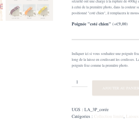
sécurité ont une charge à la rupture de 400kg 
à celui de la première photo, dans la couleur 
positionné "coté chien", il remplacera le mous
Poignée "coté chien"
(+€9,00)
Indiquer ici si vous souhaitez une poignée fixe
long de la laisse en coulissant les coulisses. L
poignée fixe comme la première photo.
quantité
de
AJOUTER AU PANIE
Laisse
3
points
UGS :
LA_3P_corée
Biothane®
Catégories :
Collection limité
,
Laisses
Corée