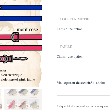
à
€84
COULEUR MOTIF
TAILLE
Mousqueton de sécurité
(+€6,00)
Indiquer ici si vous souhaitez un mousqueton 