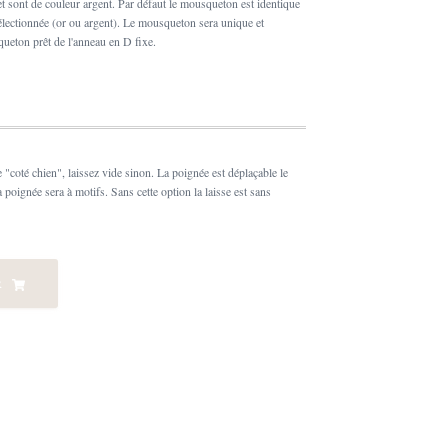
et sont de couleur argent. Par défaut le mousqueton est identique
sélectionnée (or ou argent). Le mousqueton sera unique et
queton prêt de l'anneau en D fixe.
 "coté chien", laissez vide sinon. La poignée est déplaçable le
a poignée sera à motifs. Sans cette option la laisse est sans
R