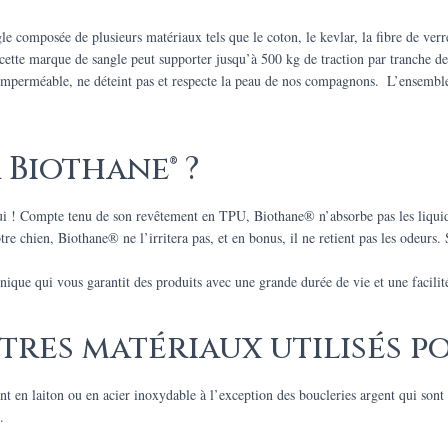
composée de plusieurs matériaux tels que le coton, le kevlar, la fibre de verre,
 cette marque de sangle peut supporter jusqu’à 500 kg de traction par tranche d
, imperméable, ne déteint pas et respecte la peau de nos compagnons. L’ensemble 
 Biothane® ?
ui ! Compte tenu de son revêtement en TPU, Biothane® n’absorbe pas les liquide
re chien, Biothane® ne l’irritera pas, et en bonus, il ne retient pas les odeurs. 
que qui vous garantit des produits avec une grande durée de vie et une facilité 
tres matériaux utilisés pou
ont en laiton ou en acier inoxydable à l’exception des boucleries argent qui son
.