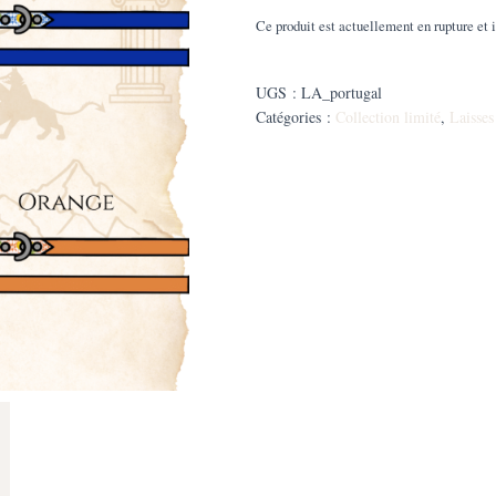
€61
Ce produit est actuellement en rupture et 
UGS :
LA_portugal
Catégories :
Collection limité
,
Laisses