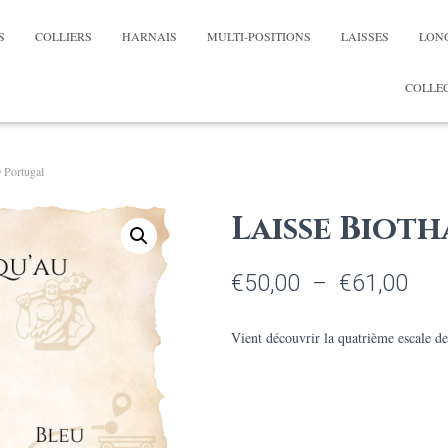
S
COLLIERS
HARNAIS
MULTI-POSITIONS
LAISSES
LON
COLLEC
 Portugal
Laisse Biot
Pla
€
50,00
–
€
61,00
de
Vient découvrir la quatrième escale d
prix 
€50
à