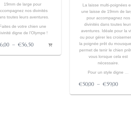
19mm de large pour
La laisse multi-poignées e
ccompagnez nos divinités
une laisse de 19mm de la
ans toutes leurs aventures.
pour accompagnez nos
divinités dans toutes leur
Faites de votre chien une
aventures. Idéale pour la vi
ivinité digne de l’Olympe !
ou pour gérer les croisemen
Plage
la poignée prêt du mousqu
6,00
–
€
56,50
de
permet de tenir le chien prê
prix :
vous lorsque cela est
€46,00
nécessaire.
à
Pour un style digne …
€56,50
Plag
€
50,00
–
€
59,00
de
prix 
€50,0
à
€59,0