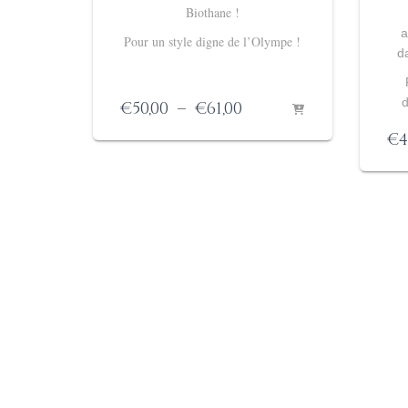
Biothane !
a
Pour un style digne de l’Olympe !
d
d
Plage
€
50,00
–
€
61,00
de
€
4
prix :
€50,00
à
€61,00