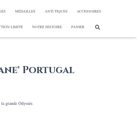
GES
MÉDAILLES
ANTI TIQUES
ACCESSOIRES
TION LIMITÉ
NOTRE HISTOIRE
PANIER
hane® Portugal
ge
e la grande Odyssée.
:
,00