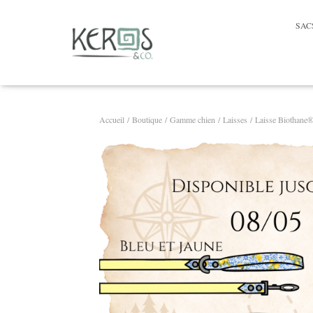
SAC
Accueil
/
Boutique
/
Gamme chien
/
Laisses
/ Laisse Biothane®