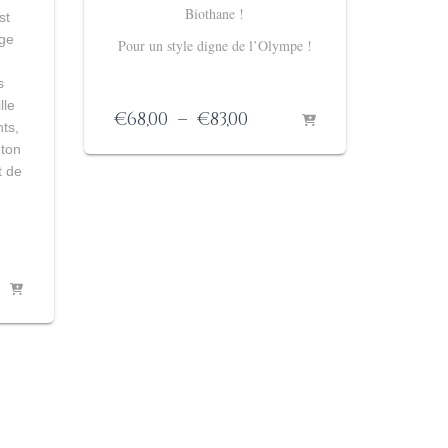
Biothane !
st
rge
Pour un style digne de l’Olympe !
s
lle
Plage
€
68,00
–
€
83,00
ts,
de
eton
prix :
t de
€68,00
à
€83,00
e
:
0
0