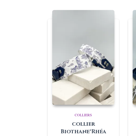
COLLIERS
collier
Biothane®Rhéa