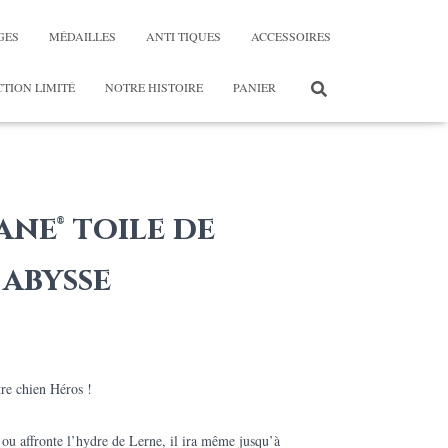
GES
MÉDAILLES
ANTI TIQUES
ACCESSOIRES
TION LIMITÉ
NOTRE HISTOIRE
PANIER
ane® toile de
abysse
ge
tre chien Héros !
:
 ou affronte l’hydre de Lerne, il ira même jusqu’à
,00