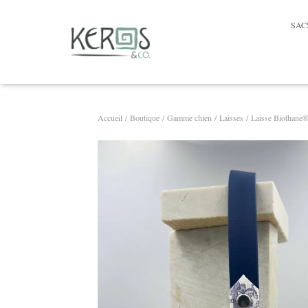
SAC
Accueil
/
Boutique
/
Gamme chien
/
Laisses
/ Laisse Biothane®