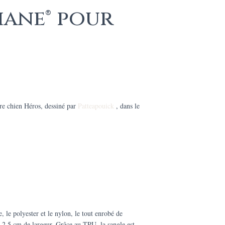
hane® pour
re chien Héros, dessiné par
Patteapouick
, dans le
 le polyester et le nylon, le tout enrobé de
e 2.5 cm de largeur. Grâce au TPU, la sangle est