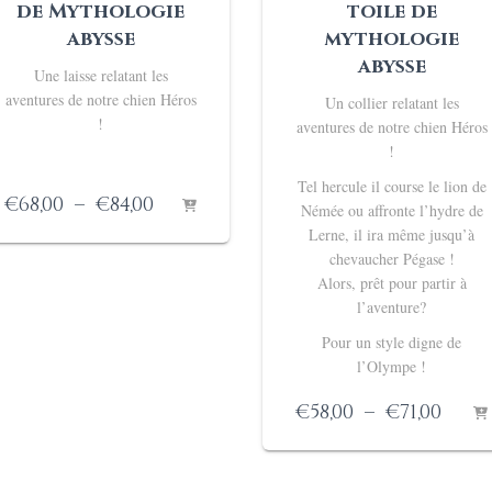
de Mythologie
toile de
abysse
mythologie
abysse
Une laisse relatant les
aventures de notre chien Héros
Un collier relatant les
!
aventures de notre chien Héros
!
Tel hercule il course le lion de
Plage
€
68,00
–
€
84,00
Némée ou affronte l’hydre de
de
Lerne, il ira même jusqu’à
prix :
chevaucher Pégase !
€68,00
Alors, prêt pour partir à
à
l’aventure?
€84,00
Pour un style digne de
l’Olympe !
Plag
€
58,00
–
€
71,00
de
prix 
€58,0