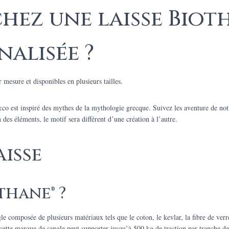
hez une laisse Biot
alisée ?
 mesure et disponibles en plusieurs tailles.
co est inspiré des mythes de la mythologie grecque. Suivez les aventure de not
 des éléments, le motif sera différent d’une création à l’autre.
aisse
thane® ?
composée de plusieurs matériaux tels que le coton, le kevlar, la fibre de verre,
 cette marque de sangle peut supporter jusqu’à 500 kg de traction par tranche d