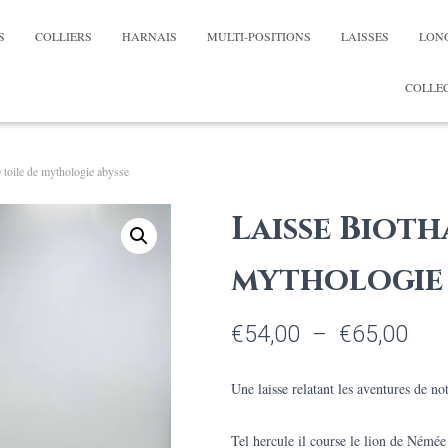
S
COLLIERS
HARNAIS
MULTI-POSITIONS
LAISSES
LON
COLLEC
 toile de mythologie abysse
Laisse Bioth
mythologie 
Pla
€
54,00
–
€
65,00
de
Une laisse relatant les aventures de no
prix 
Tel hercule il course le lion de Némée
€54