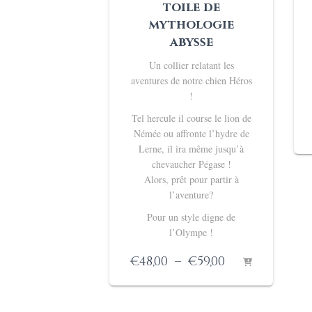
toile de
mythologie
abysse
Un collier relatant les
aventures de notre chien Héros
!
Tel hercule il course le lion de
Némée ou affronte l’hydre de
Lerne, il ira même jusqu’à
chevaucher Pégase !
Alors, prêt pour partir à
l’aventure?
Pour un style digne de
l’Olympe !
Plage
€
48,00
–
€
59,00
de
prix :
€48,00