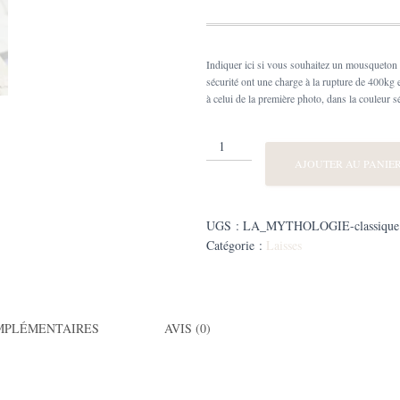
Indiquer ici si vous souhaitez un mousqueton 
sécurité ont une charge à la rupture de 400kg 
à celui de la première photo, dans la couleur s
quantité
de
AJOUTER AU PANIE
Laisse
Biothane®
toile
UGS :
LA_MYTHOLOGIE-classique
de
Catégorie :
Laisses
mythologie
abysse
MPLÉMENTAIRES
AVIS (0)