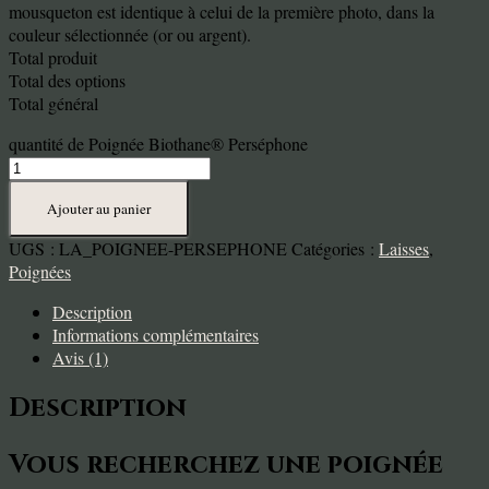
mousqueton est identique à celui de la première photo, dans la
couleur sélectionnée (or ou argent).
Total produit
Total des options
Total général
quantité de Poignée Biothane® Perséphone
Ajouter au panier
UGS :
LA_POIGNEE-PERSEPHONE
Catégories :
Laisses
,
Poignées
Description
Informations complémentaires
Avis (1)
Description
Vous recherchez une poignée