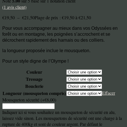
5.00
Noté
sur 5 basé sur
1
notation client
(
1
avis client)
€
19,50
–
€
21,50
Plage de prix : €19,50 à €21,50
Pour vous accompagner au mieux dans vos Odyssées en
forêt ou en montagne, les poignées s’accrochent et se
décrochent rapidement des harnais ou des colliers.
la longueur proposée inclue le mousqueton.
Pour un style digne de l’Olympe !
Couleur
Tressage
Bouclerie
Longueur (mousqueton compris)
Effacer
Mousqueton sécurité
(+€6,00)
Indiquer ici si vous souhaitez un mousqueton de sécurité en alu,
laissez vide sinon. Les mousquetons de sécurité ont une charge à la
rupture de 400kg et sont de couleur argent. Par défaut le