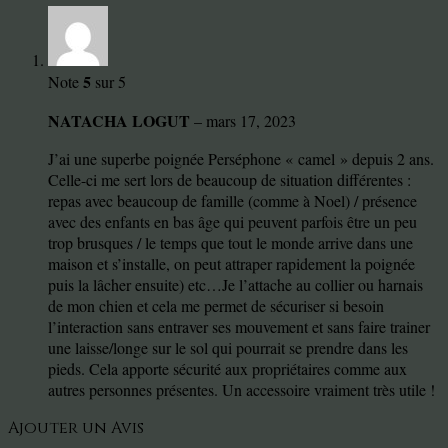
5
Note
sur 5
NATACHA LOGUT
–
mars 17, 2023
J’ai une superbe poignée Perséphone « camel » depuis 2 ans.
Celle-ci me sert lors de beaucoup de situation différentes :
repas avec beaucoup de famille (comme à Noel) / présence
avec des enfants en bas âge qui peuvent parfois être un peu
trop brusques / le temps que tout le monde arrive dans une
maison et s’installe, on peut attraper rapidement la poignée
puis la lâcher ensuite) etc…Je l’attache au collier ou harnais
de mon chien et cela me permet de sécuriser si besoin
l’interaction sans entraver ses mouvement et sans faire trainer
une laisse/longe sur le sol qui pourrait se prendre dans les
pieds. Cela apporte sécurité aux propriétaires comme aux
autres personnes présentes. Un accessoire vraiment très utile !
Ajouter un Avis