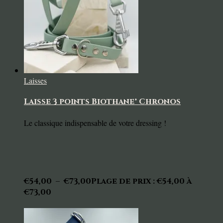
Laisses
Laisse 3 points Biothane® Chronos
Le classique indispensable de votre dressing !
€
54,00
–
€
73,00
Plage de prix : €54,00 à
€73,00