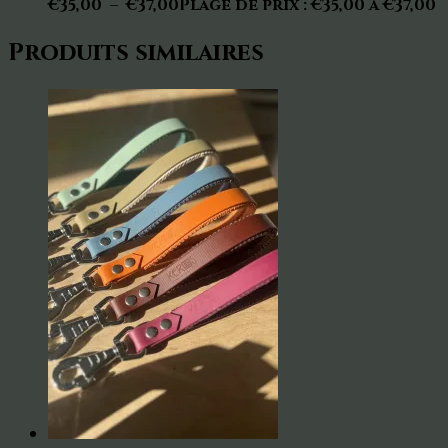
€
35,00
–
€
37,00
Plage de prix : €35,00 à €37,00
Produits similaires