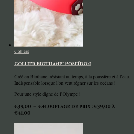
Colliers
collier Biothane® Poseïdon
Créé en Biothane, résistant au temps, à la poussière et à l’eau.
I
ndispensable lorsque l’on veut régner sur les océans !
Pour une style digne de l’Olympe !
€
39,00
–
€
41,00
Plage de prix : €39,00 à
€41,00