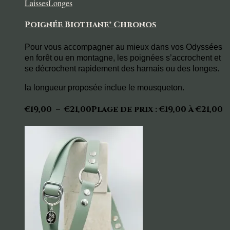
Laisses
Longes
Poignée Biothane® Chronos
Pour vous accompagner au mieux dans vos Odyssées
en forêt ou en montagne, les poignées s’accrochent et
se décrochent rapidement des harnais ou des longes.
la longueur proposée inclue le mousqueton.
€
19,00
–
€
21,00
Plage de prix : €19,00 à €21,00