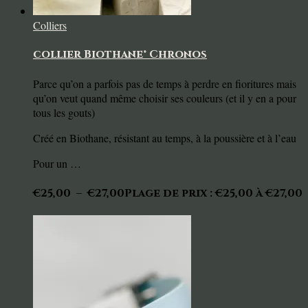
Colliers
collier Biothane® Chronos
Parce qu’on a parfois pas de temps à perdre en fioritures mais
qu’on veut quand même choisir ses couleurs (et il y en a pour
tous les gouts)
Créé en Biothane, résistant au temps, à la poussière et à l’eau
Pour un …
€
25,00
–
€
27,00
Plage de prix : €25,00 à €27,00