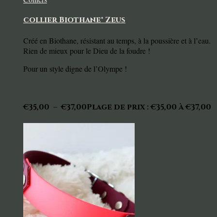
collier Biothane® Zeus
Créé en Biothane, résistant au temps, à la poussière et à l’eau.
Rien de mieux pour le Dieu de la foudre !
Pour un style digne de l’Olympe !
€
35,00
–
€
37,00
Plage de prix : €35,00 à €37,00