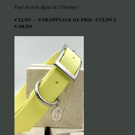
Pour un style digne de l’Olympe !
€
33,00
–
€
48,00
Plage de prix : €33,00 à
€48,00