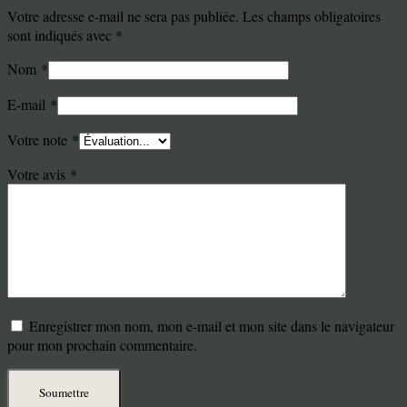
Votre adresse e-mail ne sera pas publiée.
Les champs obligatoires
sont indiqués avec
*
Nom
*
E-mail
*
Votre note
*
Votre avis
*
Enregistrer mon nom, mon e-mail et mon site dans le navigateur
pour mon prochain commentaire.