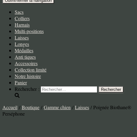
Ouvrir/fermer la navigation
Sacs
Colliers
Harnais
Multi-positions
Laisses
Longes
Médailles
Anti tiques
Accessoires
Collection limité
Notre histoire
Panier
Rechercher :
Accueil
/
Boutique
/
Gamme chien
/
Laisses
/ Poignée Biothane®
Perséphone