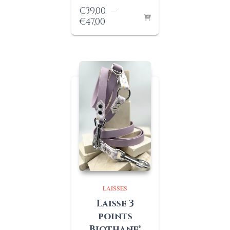
€
39,00
–
Plage
€
47,00
de
prix :
€39,00
à
€47,00
LAISSES
Laisse 3
points
Biothane®