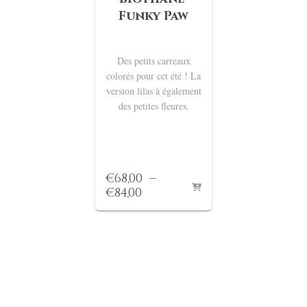
Funky Paw
Des petits carreaux
colorés pour cet été ! La
version lilas à également
des petites fleures.
€
68,00
–
Plage
€
84,00
de
prix :
€68,00
à
€84,00