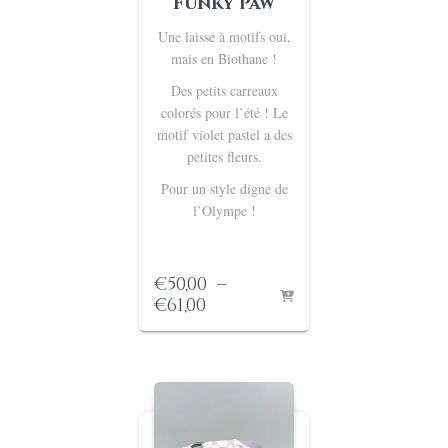
Funky Paw
Une laisse à motifs oui,
mais en Biothane !
Des petits carreaux
colorés pour l’été ! Le
motif violet pastel a des
petites fleurs.
Pour un style digne de
l’Olympe !
€
50,00
–
Plage
€
61,00
de
prix :
€50,00
à
€61,00