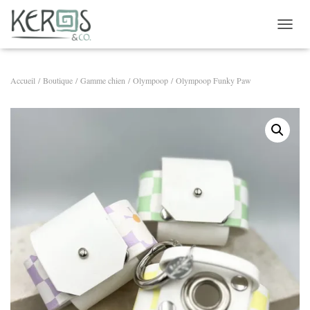
OUVRI
Accueil
/
Boutique
/
Gamme chien
/
Olympoop
/ Olympoop Funky Paw