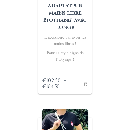
adaptateur
mains libre
Biothane® avec
longe
L’accessoire pur avoir les
mains libres !
Pour un style digne de
l’Olympe !
€
102,50
–
Plage
€
184,50
de
prix :
€102,50
à
€184,50