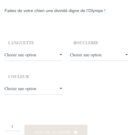
Faites de votre chien une divinité digne de l’Olympe !
LANGUETTE
BOUCLERIE
COULEUR
quantité
de
AJOUTER AU PANIER