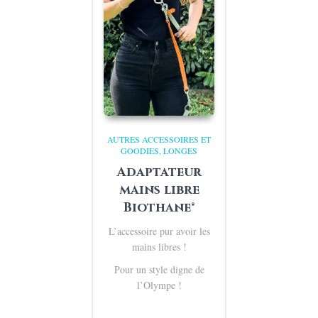
AUTRES ACCESSOIRES ET
GOODIES
LONGES
Adaptateur
mains libre
Biothane®
L’accessoire pur avoir les
mains libres !
Pour un style digne de
l’Olympe !