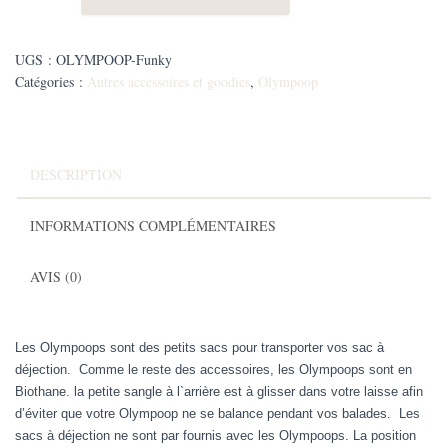
Olympoop
Funky
Paw
UGS :
OLYMPOOP-Funky
Catégories :
Autres accessoires et goodies
,
Olympoop
DESCRIPTION
INFORMATIONS COMPLÉMENTAIRES
AVIS (0)
Les Olympoops sont des petits sacs pour transporter vos sac à
déjection. Comme le reste des accessoires, les Olympoops sont en
Biothane. la petite sangle à l`arrière est à glisser dans votre laisse afin
d’éviter que votre Olympoop ne se balance pendant vos balades. Les
sacs à déjection ne sont par fournis avec les Olympoops. La position